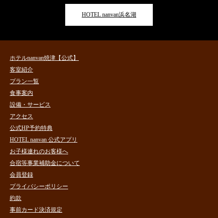
HOTEL nanvan浜名湖
ホテルnanvan焼津【公式】
客室紹介
プラン一覧
食事案内
設備・サービス
アクセス
公式HP予約特典
HOTEL nanvan 公式アプリ
お子様連れのお客様へ
合宿等事業補助金について
会員登録
プライバシーポリシー
約款
事前カード決済規定